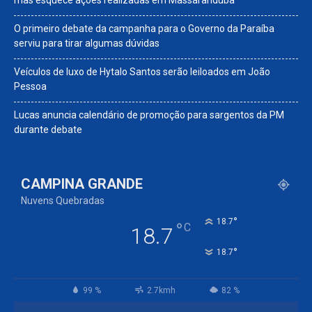
mas esquece ações realizadas em Massaranduba
O primeiro debate da campanha para o Governo da Paraíba
serviu para tirar algumas dúvidas
Veículos de luxo de Hytalo Santos serão leiloados em João
Pessoa
Lucas anuncia calendário de promoção para sargentos da PM
durante debate
CAMPINA GRANDE
Nuvens Quebradas
°
18.7
°
C
18.7
°
18.7
99 %
2.7kmh
82 %