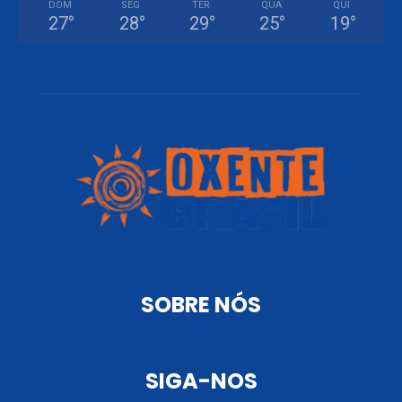
DOM
SEG
TER
QUA
QUI
27
°
28
°
29
°
25
°
19
°
SOBRE NÓS
SIGA-NOS