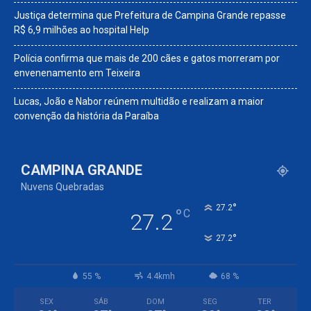
Justiça determina que Prefeitura de Campina Grande repasse
R$ 6,9 milhões ao hospital Help
Polícia confirma que mais de 200 cães e gatos morreram por
envenenamento em Teixeira
Lucas, João e Nabor reúnem multidão e realizam a maior
convenção da história da Paraíba
CAMPINA GRANDE
Nuvens Quebradas
°
27.2
°
C
27.2
°
27.2
55 %
4.4kmh
68 %
SEX
SÁB
DOM
SEG
TER