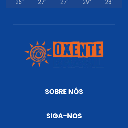
26
°
27
°
27
°
29
°
28
°
SOBRE NÓS
SIGA-NOS