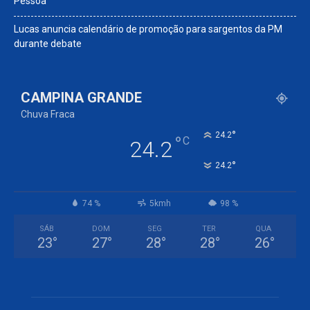
Pessoa
Lucas anuncia calendário de promoção para sargentos da PM
durante debate
CAMPINA GRANDE
Chuva Fraca
°
24.2
°
C
24.2
°
24.2
74 %
5kmh
98 %
SÁB
DOM
SEG
TER
QUA
23
°
27
°
28
°
28
°
26
°