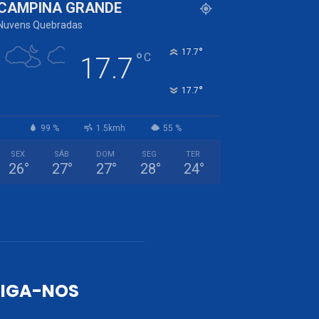
CAMPINA GRANDE
Nuvens Quebradas
°
17.7
°
C
17.7
°
17.7
99 %
1.5kmh
55 %
SEX
SÁB
DOM
SEG
TER
26
°
27
°
27
°
28
°
24
°
SIGA-NOS