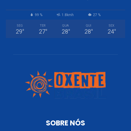
99 %
1.8kmh
27 %
SEG
TER
QUA
QUI
SEX
29
°
27
°
28
°
28
°
24
°
SOBRE NÓS