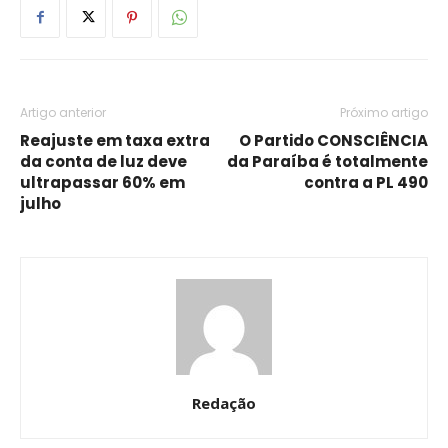
Artigo anterior
Próximo artigo
Reajuste em taxa extra
O Partido CONSCIÊNCIA
da conta de luz deve
da Paraíba é totalmente
ultrapassar 60% em
contra a PL 490
julho
Redação