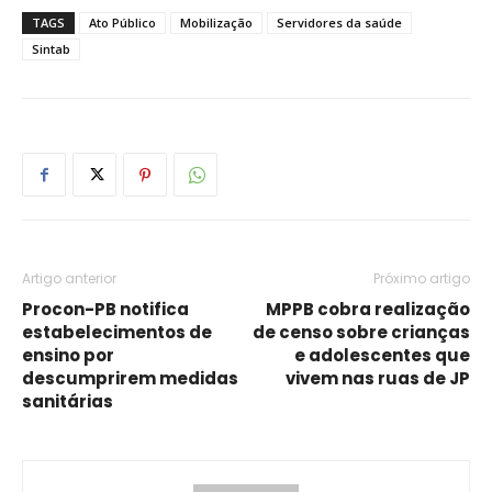
TAGS
Ato Público
Mobilização
Servidores da saúde
Sintab
Artigo anterior
Próximo artigo
Procon-PB notifica
MPPB cobra realização
estabelecimentos de
de censo sobre crianças
ensino por
e adolescentes que
descumprirem medidas
vivem nas ruas de JP
sanitárias