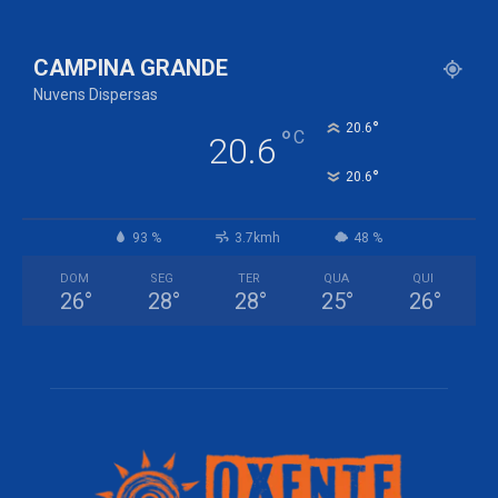
CAMPINA GRANDE
Nuvens Dispersas
°
20.6
°
C
20.6
°
20.6
93 %
3.7kmh
48 %
DOM
SEG
TER
QUA
QUI
26
°
28
°
28
°
25
°
26
°