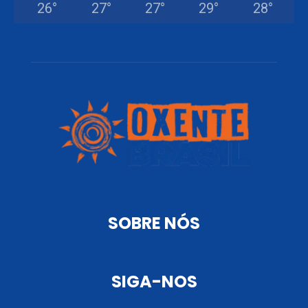
26
°
27
°
27
°
29
°
28
°
SOBRE NÓS
SIGA-NOS