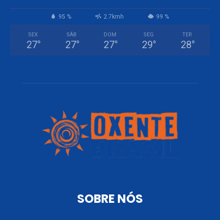
95 %
2.7kmh
99 %
SEX
SÁB
DOM
SEG
TER
27
°
27
°
27
°
29
°
28
°
SOBRE NÓS