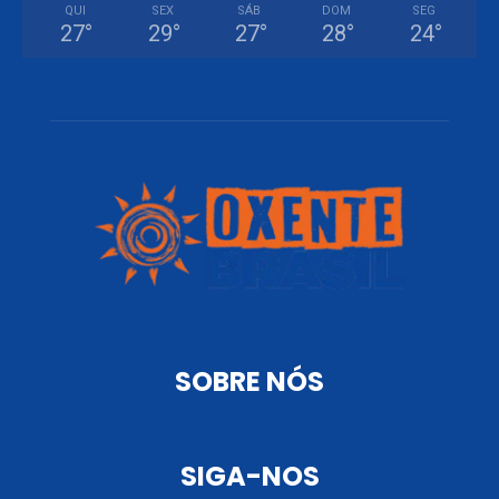
QUI
SEX
SÁB
DOM
SEG
27
°
29
°
27
°
28
°
24
°
SOBRE NÓS
SIGA-NOS