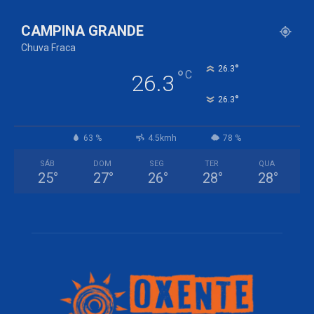
CAMPINA GRANDE
Chuva Fraca
°
26.3
°
C
26.3
°
26.3
63 %
4.5kmh
78 %
SÁB
DOM
SEG
TER
QUA
25
°
27
°
26
°
28
°
28
°