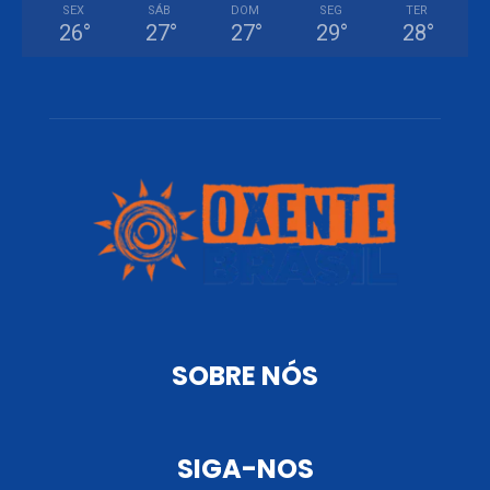
SEX
SÁB
DOM
SEG
TER
26
°
27
°
27
°
29
°
28
°
SOBRE NÓS
SIGA-NOS