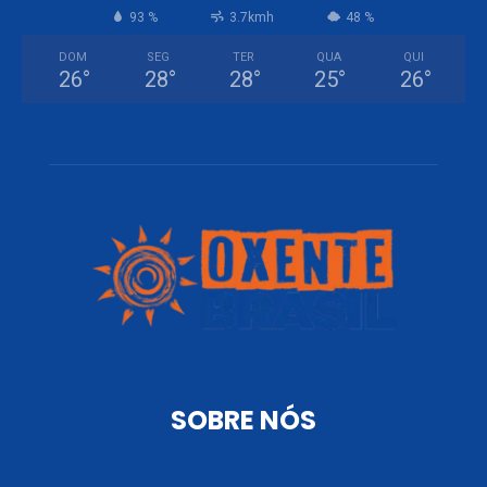
93 %
3.7kmh
48 %
DOM
SEG
TER
QUA
QUI
26
°
28
°
28
°
25
°
26
°
SOBRE NÓS