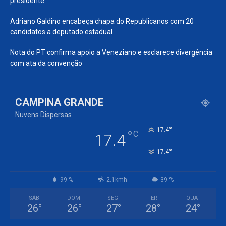
presidente
Adriano Galdino encabeça chapa do Republicanos com 20
candidatos a deputado estadual
Nota do PT confirma apoio a Veneziano e esclarece divergência
com ata da convenção
CAMPINA GRANDE
Nuvens Dispersas
°
17.4
°
C
17.4
°
17.4
99 %
2.1kmh
39 %
SÁB
DOM
SEG
TER
QUA
26
°
26
°
27
°
28
°
24
°