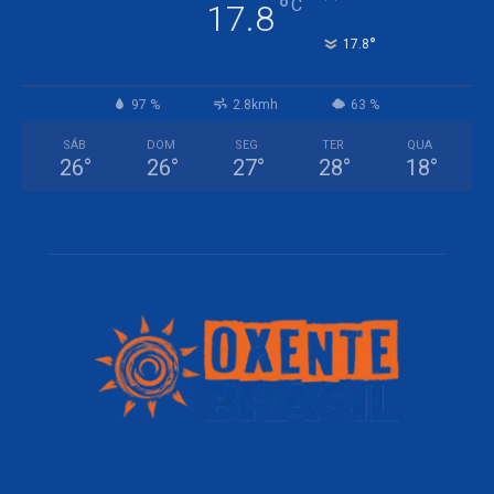
°
C
17.8
°
17.8
97 %
2.8kmh
63 %
SÁB
DOM
SEG
TER
QUA
26
°
26
°
27
°
28
°
18
°