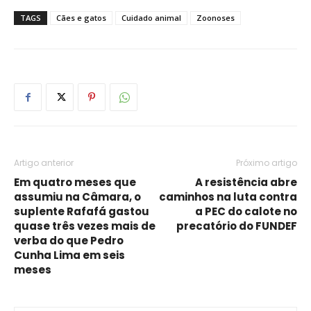
TAGS
Cães e gatos
Cuidado animal
Zoonoses
Artigo anterior
Próximo artigo
Em quatro meses que
A resistência abre
assumiu na Câmara, o
caminhos na luta contra
suplente Rafafá gastou
a PEC do calote no
quase três vezes mais de
precatório do FUNDEF
verba do que Pedro
Cunha Lima em seis
meses