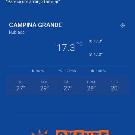
“Parece um arranjo familiar”
CAMPINA GRANDE
Nublado
°
17.3
°
C
17.3
°
17.3
96 %
3.2kmh
100 %
QUI
SEX
SÁB
DOM
SEG
27
°
29
°
27
°
28
°
20
°