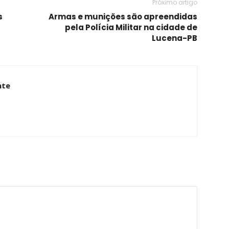
Próximo artigo
s
Armas e munições são apreendidas
pela Polícia Militar na cidade de
Lucena-PB
nte