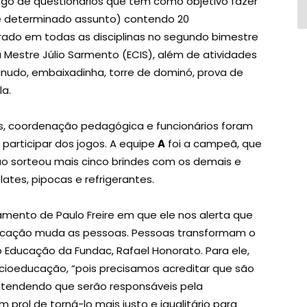
jogo de questionários que tem como objetivo fazer
 determinado assunto) contendo 20
rado em todas as disciplinas no segundo bimestre
 Mestre Júlio Sarmento (ECIS), além de atividades
anudo, embaixadinha, torre de dominó, prova de
ola.
es, coordenação pedagógica e funcionários foram
 participar dos jogos. A equipe
A
foi a campeã, que
o sorteou mais cinco brindes com os demais e
lates, pipocas e refrigerantes.
ento de Paulo Freire em que ele nos alerta que
ucação muda as pessoas. Pessoas transformam o
Educação da Fundac, Rafael Honorato. Para ele,
ocioeducação, “pois precisamos acreditar que são
atendendo que serão responsáveis pela
rol de torná-lo mais justo e igualitário para