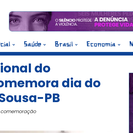
icial
Saúde
Brasil
Economia
M
ional do
comemora dia do
 Sousa-PB
na comemoração