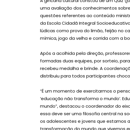
A gincana cultural constou de um Quiz (
uma avaliação dos conhecimentos sobre
questões referentes ao conteúdo minist
da Escola Cidadã Integral Socioeducativa
lúdicas como prova do limão, feijão no c
mímica, jogo da velha e corrida com a b
Após a acolhida pela direção, professor
formadas duas equipes, por sorteio, para
recebeu medalha e brinde. A coordenaçã
distribuiu para todos participantes choco
“É um momento de exercitarmos o pensam
‘educação não transforma o mundo’. Ed
mundo”, destacou o coordenador do eixo 
essa deve ser uma filosofia central na s
os adolescentes e jovens que estamos 
transformação do mundo que vivemos em p