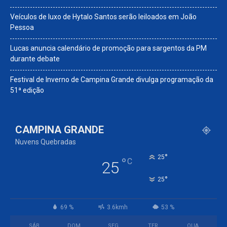
Veículos de luxo de Hytalo Santos serão leiloados em João
Pessoa
Lucas anuncia calendário de promoção para sargentos da PM
durante debate
Festival de Inverno de Campina Grande divulga programação da
51ª edição
CAMPINA GRANDE
Nuvens Quebradas
°
25
°
C
25
°
25
69 %
3.6kmh
53 %
SÁB
DOM
SEG
TER
QUA