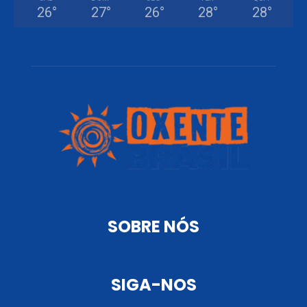
26
°
27
°
26
°
28
°
28
°
SOBRE NÓS
SIGA-NOS