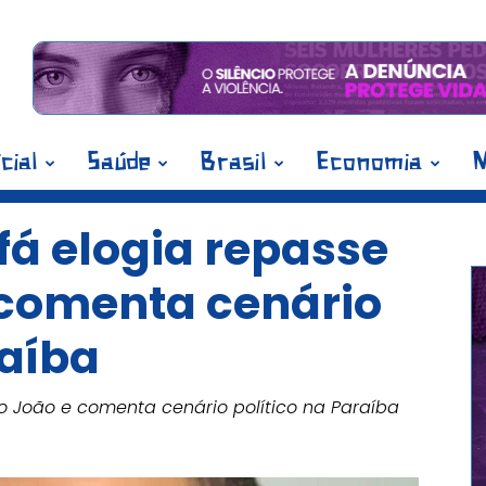
icial
Saúde
Brasil
Economia
M
fá elogia repasse
 comenta cenário
raíba
o João e comenta cenário político na Paraíba