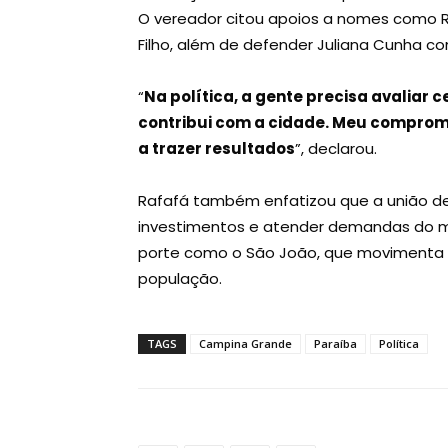
O vereador citou apoios a nomes como R
Filho, além de defender Juliana Cunha c
“
Na política, a gente precisa avaliar 
contribui com a cidade. Meu compro
a trazer resultados
”, declarou.
Rafafá também enfatizou que a união de f
investimentos e atender demandas do m
porte como o São João, que movimenta d
população.
TAGS
Campina Grande
Paraíba
Política