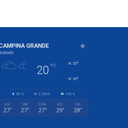
CAMPINA GRANDE
Nublado
°
20
°
C
20
°
20
86 %
2.7kmh
100 %
SEX
SÁB
DOM
SEG
TER
27
°
27
°
27
°
29
°
28
°