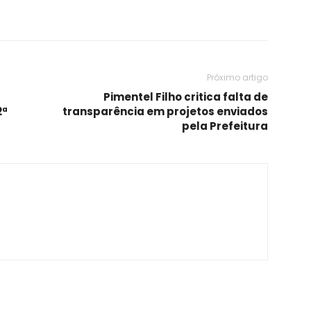
Próximo artigo
Pimentel Filho critica falta de
2ª
transparência em projetos enviados
pela Prefeitura