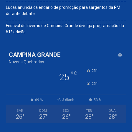
Lucas anuncia calendário de promoção para sargentos da PM
durante debate
Festival de Inverno de Campina Grande divulga programação da
51ª edição
CAMPINA GRANDE
Nuvens Quebradas
°
25
°
C
25
°
25
69 %
3.6kmh
53 %
SÁB
DOM
SEG
TER
QUA
26
°
27
°
26
°
28
°
28
°