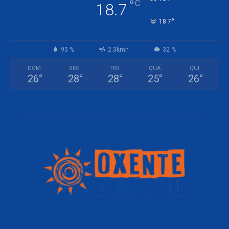
°
C
18.7
°
18.7
95 %
2.3kmh
32 %
DOM
SEG
TER
QUA
QUI
26
°
28
°
28
°
25
°
26
°