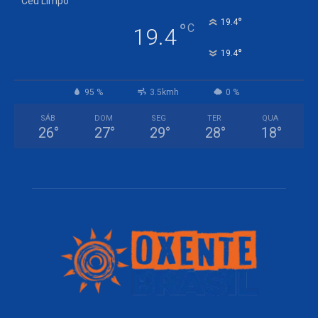
Céu Limpo
°
19.4
°
C
19.4
°
19.4
95 %
3.5kmh
0 %
SÁB
DOM
SEG
TER
QUA
26
°
27
°
29
°
28
°
18
°