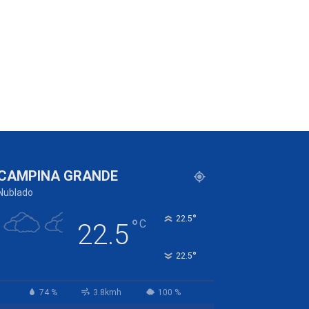
CAMPINA GRANDE
Nublado
°
22.5
°
C
22.5
°
22.5
74 %
3.8kmh
100 %