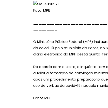
Foto: MPB
____________________________
_________
O Ministério Público Federal (MPF) instaur
da covid-19 pelo município de Patos, no 
diário eletrônico do MPF desta quinta-feir
De acordo com o texto, o inquérito tem 
auxiliar a formação de convicção ministeri
após um procedimento preparatório que a
uso de verbas da covid-19 naquele municí
Fonte:MPB