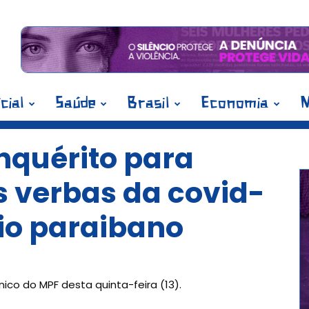
icial
Saúde
Brasil
Economia
M
nquérito para
s verbas da covid-
io paraibano
nico do MPF desta quinta-feira (13).