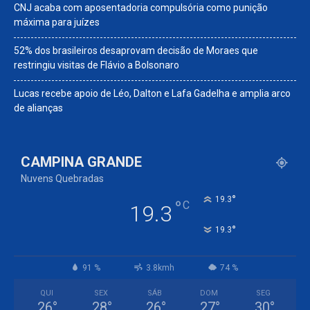
CNJ acaba com aposentadoria compulsória como punição
máxima para juízes
52% dos brasileiros desaprovam decisão de Moraes que
restringiu visitas de Flávio a Bolsonaro
Lucas recebe apoio de Léo, Dalton e Lafa Gadelha e amplia arco
de alianças
CAMPINA GRANDE
Nuvens Quebradas
°
19.3
°
C
19.3
°
19.3
91 %
3.8kmh
74 %
QUI
SEX
SÁB
DOM
SEG
26
°
28
°
26
°
27
°
30
°