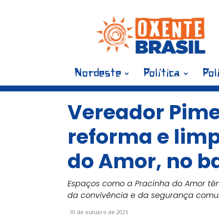
Blog
Oxente
Brasil
Nordeste
Política
Pol
Vereador Pimen
reforma e lim
do Amor, no ba
Espaços como a Pracinha do Amor tê
da convivência e da segurança comun
10 de outubro de 2025