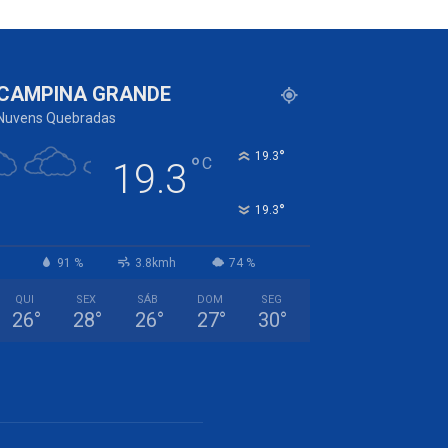
CAMPINA GRANDE
Nuvens Quebradas
°
19.3
°
C
19.3
°
19.3
91 %
3.8kmh
74 %
QUI
SEX
SÁB
DOM
SEG
26
°
28
°
26
°
27
°
30
°