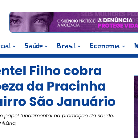
icial
Saúde
Brasil
Economia
M
tel Filho cobra
peza da Pracinha
irro São Januário
m papel fundamental na promoção da saúde,
itária,