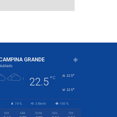
CAMPINA GRANDE
Nublado
°
22.5
°
C
22.5
°
22.5
74 %
3.8kmh
100 %
SEX
SÁB
DOM
SEG
TER