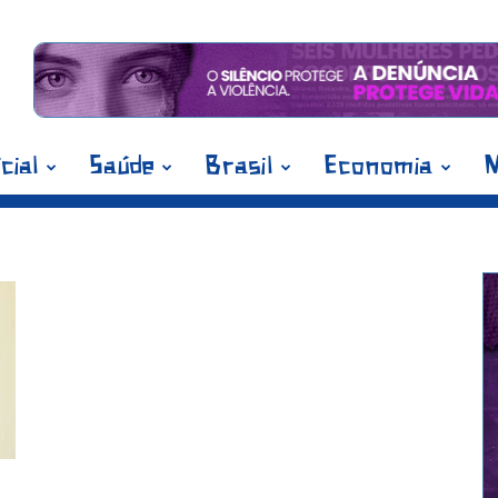
icial
Saúde
Brasil
Economia
M
ípios Paraibanos