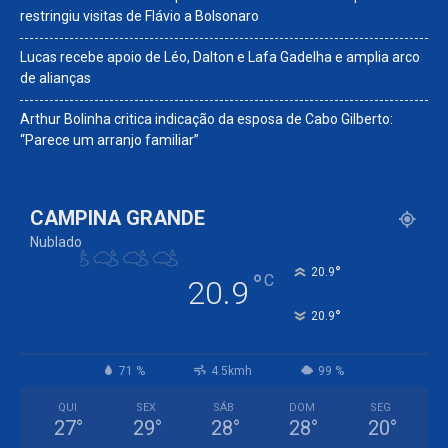
restringiu visitas de Flávio a Bolsonaro
Lucas recebe apoio de Léo, Dalton e Lafa Gadelha e amplia arco
de alianças
Arthur Bolinha critica indicação da esposa de Cabo Gilberto:
“Parece um arranjo familiar”
CAMPINA GRANDE
Nublado
°
20.9
°
C
20.9
°
20.9
71 %
4.5kmh
99 %
QUI
SEX
SÁB
DOM
SEG
27
°
29
°
28
°
28
°
20
°