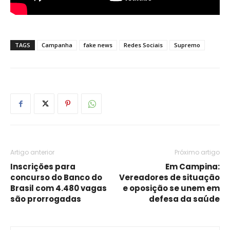
TAGS
Campanha
fake news
Redes Sociais
Supremo
Artigo anterior
Próximo artigo
Inscrições para
Em Campina:
concurso do Banco do
Vereadores de situação
Brasil com 4.480 vagas
e oposição se unem em
são prorrogadas
defesa da saúde