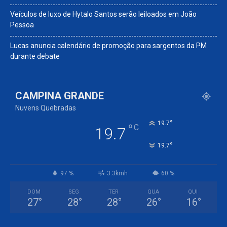
Veículos de luxo de Hytalo Santos serão leiloados em João
Pessoa
Lucas anuncia calendário de promoção para sargentos da PM
durante debate
CAMPINA GRANDE
Nuvens Quebradas
°
19.7
°
C
19.7
°
19.7
97 %
3.3kmh
60 %
DOM
SEG
TER
QUA
QUI
27
°
28
°
28
°
26
°
16
°