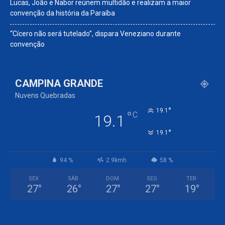
Lucas, João e Nabor reúnem multidão e realizam a maior
convenção da história da Paraíba
“Cícero não será tutelado”, dispara Veneziano durante
convenção
CAMPINA GRANDE
Nuvens Quebradas
°
19.1
°
C
19.1
°
19.1
94 %
2.9kmh
58 %
SEX
SÁB
DOM
SEG
TER
27
°
26
°
27
°
27
°
19
°