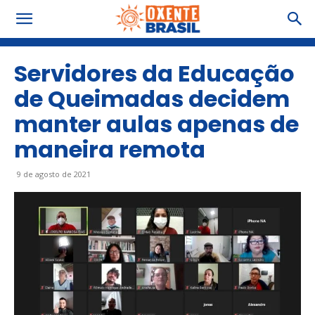
Servidores da Educação
de Queimadas decidem
manter aulas apenas de
maneira remota
9 de agosto de 2021