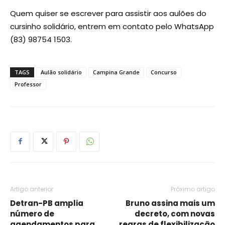
Quem quiser se escrever para assistir aos aulões do
cursinho solidário, entrem em contato pelo WhatsApp
(83) 98754 1503.
TAGS
Aulão solidário
Campina Grande
Concurso
Professor
Artigo anterior
Próximo artigo
Detran-PB amplia
Bruno assina mais um
número de
decreto, com novas
agendamentos para
regras de flexibilização