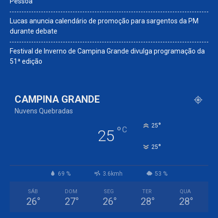
Pessoa
Lucas anuncia calendário de promoção para sargentos da PM
durante debate
Festival de Inverno de Campina Grande divulga programação da
51ª edição
CAMPINA GRANDE
Nuvens Quebradas
°
25
°
C
25
°
25
69 %
3.6kmh
53 %
SÁB
DOM
SEG
TER
QUA
26
°
27
°
26
°
28
°
28
°