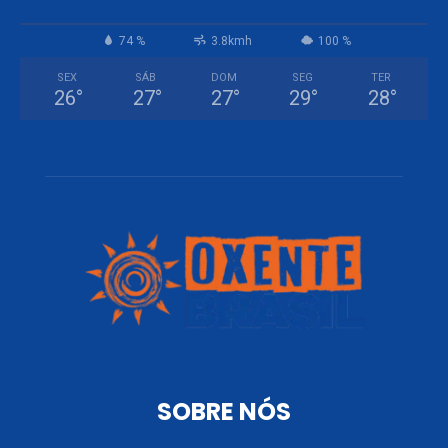
74 %
3.8kmh
100 %
SEX
SÁB
DOM
SEG
TER
26
°
27
°
27
°
29
°
28
°
SOBRE NÓS