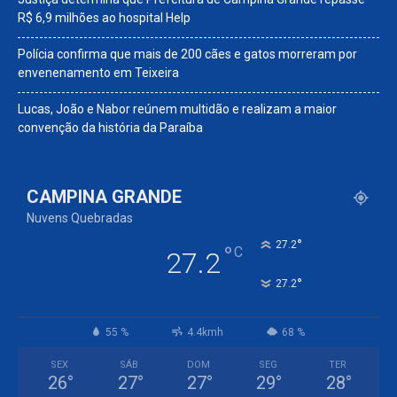
R$ 6,9 milhões ao hospital Help
Polícia confirma que mais de 200 cães e gatos morreram por
envenenamento em Teixeira
Lucas, João e Nabor reúnem multidão e realizam a maior
convenção da história da Paraíba
CAMPINA GRANDE
Nuvens Quebradas
°
27.2
°
C
27.2
°
27.2
55 %
4.4kmh
68 %
SEX
SÁB
DOM
SEG
TER
26
°
27
°
27
°
29
°
28
°