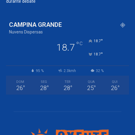
durante debate
CAMPINA GRANDE
Nuvens Dispersas
°
18.7
°
C
18.7
°
18.7
95 %
2.3kmh
32 %
DOM
SEG
TER
QUA
QUI
26
°
28
°
28
°
25
°
26
°