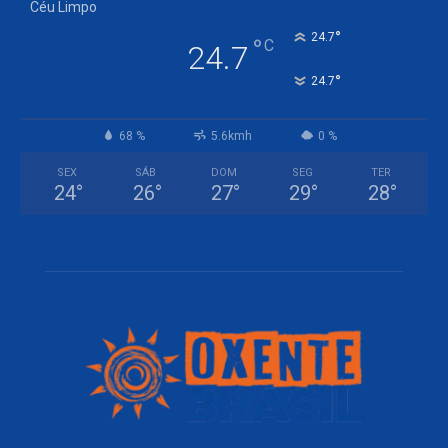
Céu Limpo
°
24.7
°
C
24.7
°
24.7
68 %
5.6kmh
0 %
SEX
SÁB
DOM
SEG
TER
24
°
26
°
27
°
29
°
28
°