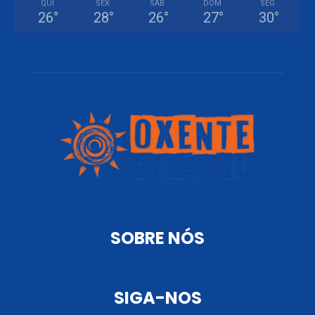
QUI
SEX
SÁB
DOM
SEG
26
°
28
°
26
°
27
°
30
°
SOBRE NÓS
SIGA-NOS