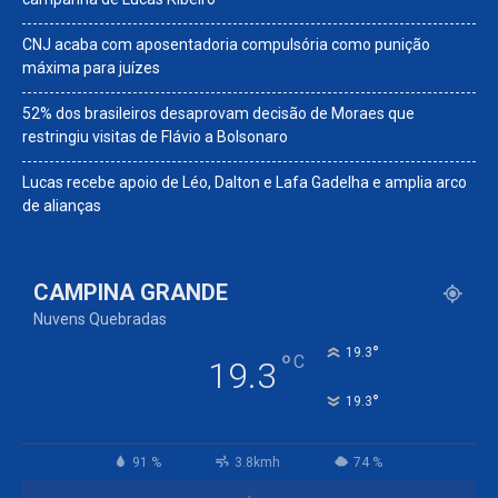
CNJ acaba com aposentadoria compulsória como punição
máxima para juízes
52% dos brasileiros desaprovam decisão de Moraes que
restringiu visitas de Flávio a Bolsonaro
Lucas recebe apoio de Léo, Dalton e Lafa Gadelha e amplia arco
de alianças
CAMPINA GRANDE
Nuvens Quebradas
°
19.3
°
C
19.3
°
19.3
91 %
3.8kmh
74 %