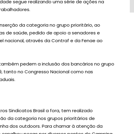
tidade segue realizando uma série de ações na
trabalhadores.
inserção da categoria no grupo prioritário, ao
rias de saúde, pedido de apoio a senadores e
l nacional, através da Contraf e da Fenae ao
 também pedem a inclusão dos bancários no grupo
-19, tanto no Congresso Nacional como nas
aduais.
s Sindicatos Brasil a fora, tem realizado
o da categoria nos grupos prioritários de
anha dos outdoors. Para chamar à atenção da
e espalhou peças por diversos pontos de Campina