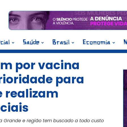
icial
Saúde
Brasil
Economia
M
am por vacina
rioridade para
e realizam
ciais
a Grande e região tem buscado a todo custo