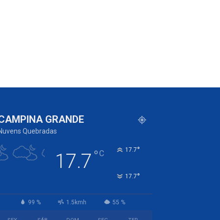
CAMPINA GRANDE
Nuvens Quebradas
°
17.7
°
C
17.7
°
17.7
99 %
1.5kmh
55 %