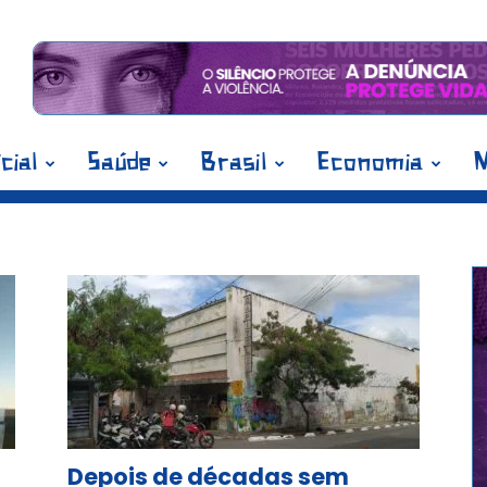
icial
Saúde
Brasil
Economia
M
g: Iphaep
Depois de décadas sem