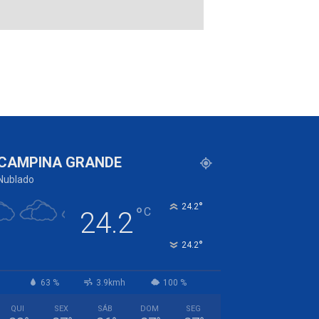
CAMPINA GRANDE
Nublado
°
24.2
°
C
24.2
°
24.2
63 %
3.9kmh
100 %
QUI
SEX
SÁB
DOM
SEG