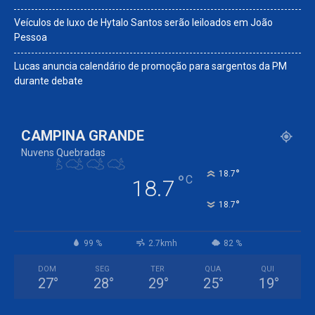
Veículos de luxo de Hytalo Santos serão leiloados em João
Pessoa
Lucas anuncia calendário de promoção para sargentos da PM
durante debate
CAMPINA GRANDE
Nuvens Quebradas
°
18.7
°
C
18.7
°
18.7
99 %
2.7kmh
82 %
DOM
SEG
TER
QUA
QUI
27
°
28
°
29
°
25
°
19
°