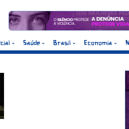
icial
Saúde
Brasil
Economia
M
olane Bezerra