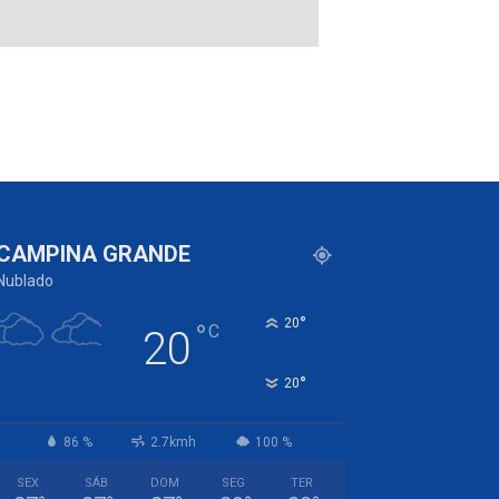
CAMPINA GRANDE
Nublado
°
20
°
C
20
°
20
86 %
2.7kmh
100 %
SEX
SÁB
DOM
SEG
TER