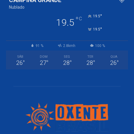
CAMPINA GRANDE
Nublado
°
19.5
°
C
19.5
°
19.5
91 %
2.8kmh
100 %
SÁB
DOM
SEG
TER
QUA
26
°
27
°
28
°
28
°
26
°