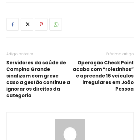
Artigo anterior
Próximo artigo
Servidores da saúde de
Operação Check Point
Campina Grande
acaba com “rolezinhos”
sinalizam com greve
e apreende 16 veículos
caso a gestão continue a
irregulares em João
ignorar os direitos da
Pessoa
categoria