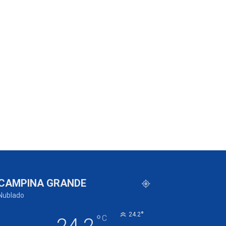
CAMPINA GRANDE
Nublado
°
24.2
°
C