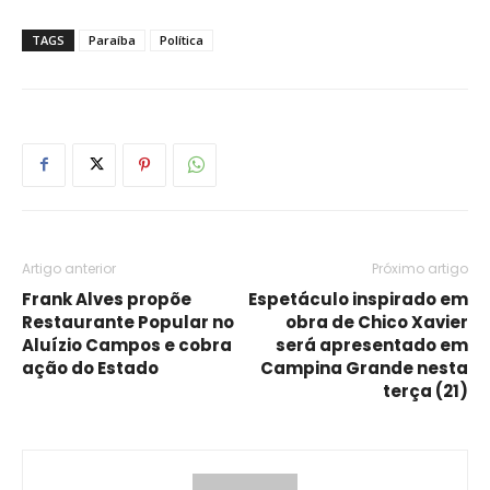
TAGS
Paraíba
Política
Artigo anterior
Próximo artigo
Frank Alves propõe
Espetáculo inspirado em
Restaurante Popular no
obra de Chico Xavier
Aluízio Campos e cobra
será apresentado em
ação do Estado
Campina Grande nesta
terça (21)