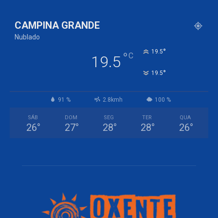
CAMPINA GRANDE
Nublado
°
19.5
°
C
19.5
°
19.5
91 %
2.8kmh
100 %
SÁB
DOM
SEG
TER
QUA
26
°
27
°
28
°
28
°
26
°