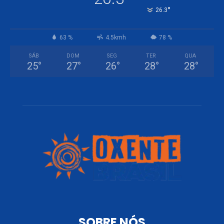
°
26.3
63 %
4.5kmh
78 %
SÁB
DOM
SEG
TER
QUA
25
°
27
°
26
°
28
°
28
°
SOBRE NÓS