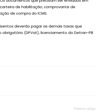
 Os documentos que precisam ser enviados em
carteira de habilitação; comprovante de
ização de compra do ICMS.
 isentos deverão pagar as demais taxas que
obrigatório (DPVat), licenciamento do Detran-PB
Próximo artigo