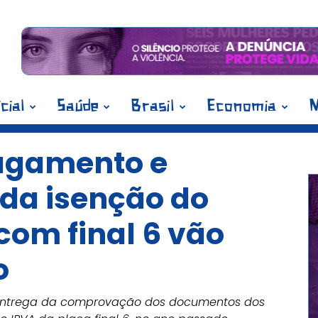
icial
Saúde
Brasil
Economia
M
agamento e
da isenção do
com final 6 vão
o
 entrega da comprovação dos documentos dos