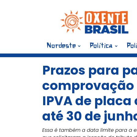
Blog
Oxente
Brasil
Nordeste
Política
Pol
Prazos para p
comprovação 
IPVA de placa 
até 30 de junh
Essa é também a data limite para a