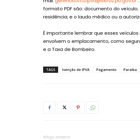
mail:
gerencia.itcd.ipva@sefaz.pb.gov.br
.
formato PDF são: documento do veículo; 
residência; e o laudo médico ou a autor
É importante lembrar que esses veículos
envolvem o emplacamento, como seguro 
e a Taxa de Bombeiro.
TAGS
Isenção de IPVA
Pagamento
Paraíba
Artigo anterior