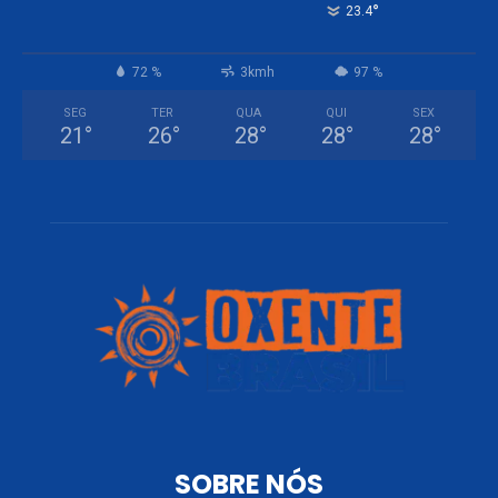
°
23.4
72 %
3kmh
97 %
SEG
TER
QUA
QUI
SEX
21
°
26
°
28
°
28
°
28
°
SOBRE NÓS