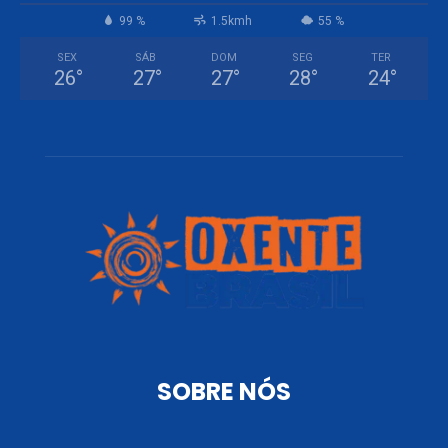
99 %
1.5kmh
55 %
SEX
SÁB
DOM
SEG
TER
26
°
27
°
27
°
28
°
24
°
SOBRE NÓS