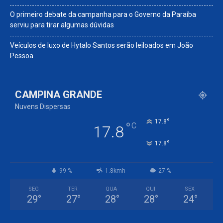
O primeiro debate da campanha para o Governo da Paraíba
serviu para tirar algumas dúvidas
Veículos de luxo de Hytalo Santos serão leiloados em João
Pessoa
CAMPINA GRANDE
Nuvens Dispersas
°
17.8
°
C
17.8
°
17.8
99 %
1.8kmh
27 %
SEG
TER
QUA
QUI
SEX
29
°
27
°
28
°
28
°
24
°