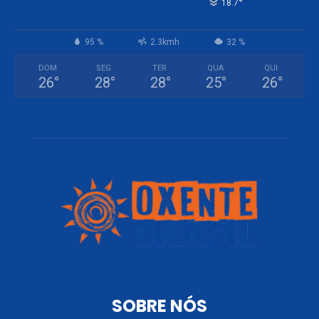
°
18.7
95 %
2.3kmh
32 %
DOM
SEG
TER
QUA
QUI
26
°
28
°
28
°
25
°
26
°
SOBRE NÓS