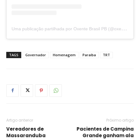
U
ma publicação partilhada por Oxente Brasil PB (@oxentebrasil.pb)
TAGS
Governador
Homenagem
Paraíba
TRT
Artigo anterior
Próximo artigo
Vereadores de
Pacientes de Campina
Massaranduba
Grande ganham ala