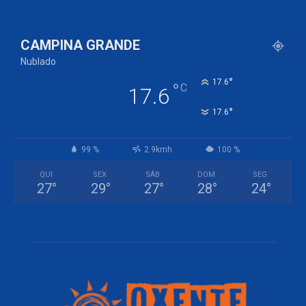
CAMPINA GRANDE
Nublado
°
17.6
°
C
17.6
°
17.6
99 %
2.9kmh
100 %
QUI
SEX
SÁB
DOM
SEG
27
°
29
°
27
°
28
°
24
°